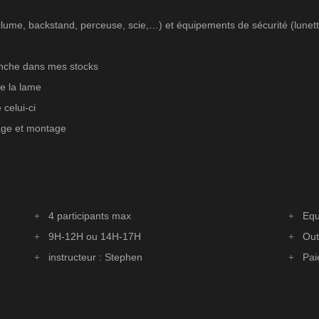
ume, backstand, perceuse, scie,…) et équipements de sécurité (lunette
manche dans mes stocks
e la lame
celui-ci
sage et montage
4 participants max
Equ
9H-12H ou 14H-17H
Out
instructeur : Stephen
Pai