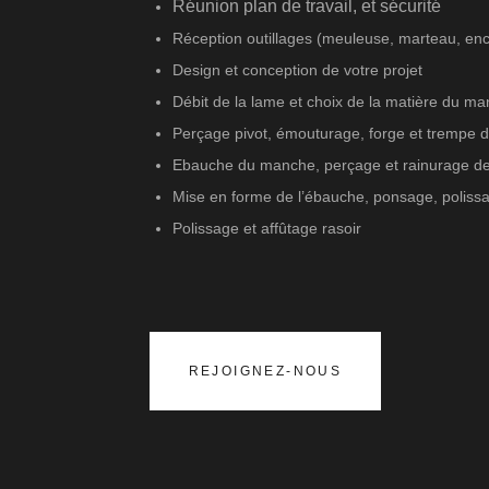
Réunion plan de travail, et sécurité
Réception outillages (meuleuse, marteau, encl
Design et conception de votre projet
Débit de la lame et choix de la matière du 
Perçage pivot, émouturage, forge et trempe d
Ebauche du manche, perçage et rainurage de 
Mise en forme de l’ébauche, ponsage, polis
Polissage et affûtage rasoir
REJOIGNEZ-NOUS