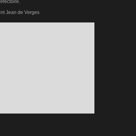
éfectoire.
int
Jean
de Verges