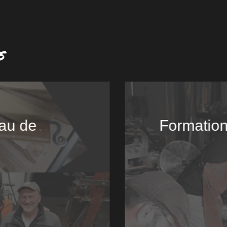
s
au de
Formation