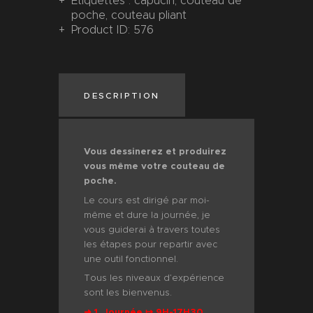
Étiquettes :
capucin
,
couteau de
poche
,
couteau pliant
Product ID:
576
DESCRIPTION
Vous dessinerez et produirez
vous même votre couteau de
poche.
Le cours est dirigé par moi-
même et dure la journée, je
vous guiderai à travers toutes
les étapes pour repartir avec
une outil fonctionnel.
Tous les niveaux d’expérience
sont les bienvenus.
➜ 1 Journée ↦ 9H-17H30