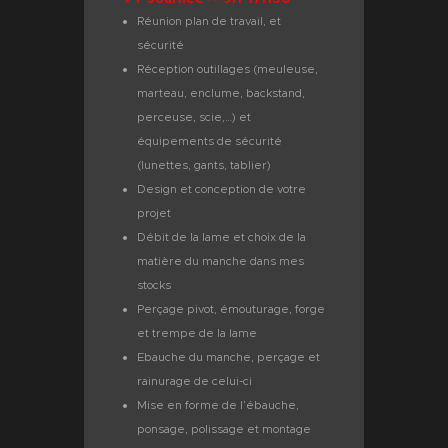
Réunion plan de travail, et
sécurité
Réception outillages (meuleuse,
marteau, enclume, backstand,
perceuse, scie,…) et
équipements de sécurité
(lunettes, gants, tablier)
Design et conception de votre
projet
Débit de la lame et choix de la
matière du manche dans mes
stocks
Perçage pivot, émouturage, forge
et trempe de la lame
Ebauche du manche, perçage et
rainurage de celui-ci
Mise en forme de l’ébauche,
ponsage, polissage et montage